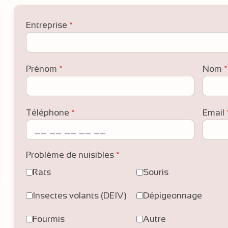
Entreprise
*
Prénom
*
Nom
*
Téléphone
*
Email
Problème de nuisibles
*
Rats
Souris
Insectes volants (DEIV)
Dépigeonnage
Fourmis
Autre