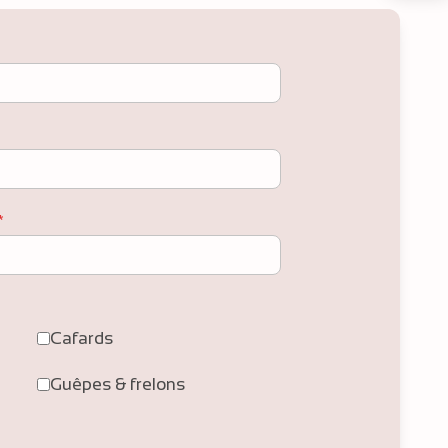
*
Cafards
Guêpes & frelons