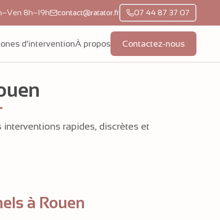
n–Ven 8h–19h
contact@ratator.fr
07 44 87 37 07
ones d'intervention
À propos
Contactez-nous
Rouen
interventions rapides, discrètes et
nels à Rouen