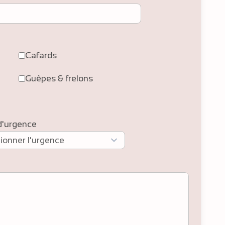
Cafards
Guêpes & frelons
d'urgence