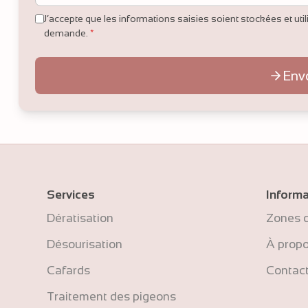
J’accepte que les informations saisies soient stockées et ut
demande.
*
Env
Services
Informa
Dératisation
Zones d
Désourisation
À prop
Cafards
Contac
Traitement des pigeons