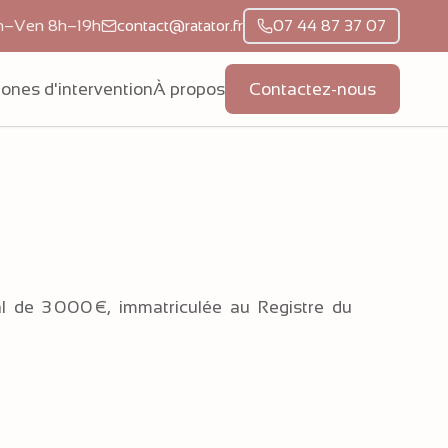
n–Ven 8h–19h
contact@ratator.fr
07 44 87 37 07
ones d'intervention
À propos
Contactez-nous
al de 3 000 €, immatriculée au Registre du