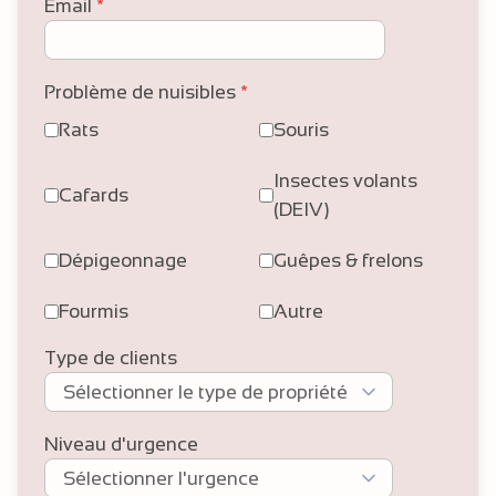
Email
*
Problème de nuisibles
*
Rats
Souris
Insectes volants
Cafards
(DEIV)
Dépigeonnage
Guêpes & frelons
Fourmis
Autre
Type de clients
Niveau d'urgence